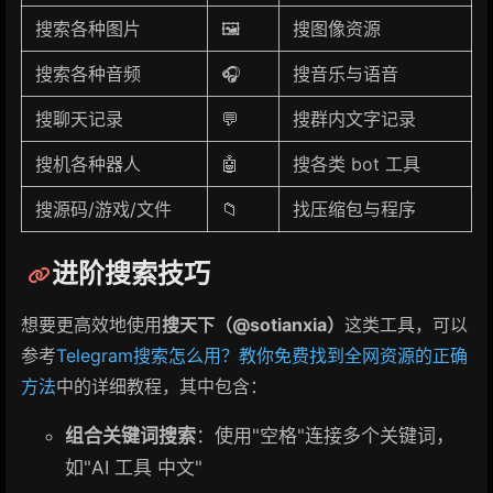
搜索各种图片
🖼
搜图像资源
搜索各种音频
🎧
搜音乐与语音
搜聊天记录
💬
搜群内文字记录
搜机各种器人
🤖
搜各类 bot 工具
搜源码/游戏/文件
📁
找压缩包与程序
进阶搜索技巧
想要更高效地使用
搜天下（@sotianxia）
这类工具，可以
参考
Telegram搜索怎么用？教你免费找到全网资源的正确
方法
中的详细教程，其中包含：
组合关键词搜索
：使用"空格"连接多个关键词，
如"AI 工具 中文"