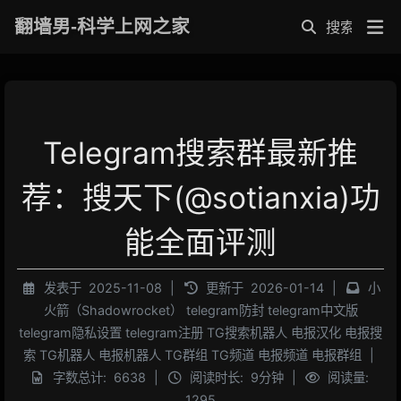
翻墙男-科学上网之家
Telegram搜索群最新推
荐：搜天下(@sotianxia)功
能全面评测
发表于
2025-11-08
|
更新于
2026-01-14
|
小
火箭（Shadowrocket）
telegram防封
telegram中文版
telegram隐私设置
telegram注册
TG搜索机器人
电报汉化
电报搜
索
TG机器人
电报机器人
TG群组
TG频道
电报频道
电报群组
|
字数总计:
6638
|
阅读时长:
9分钟
|
阅读量:
1295