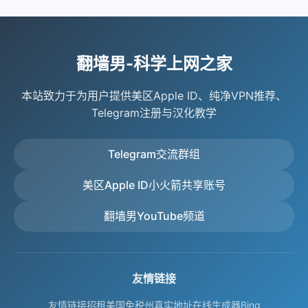
安全性和使用体验。 苹果ID共享账号的优点：
而消失，只会影响后续更新。
Apple 风控，影响正常使用。
降低触发风控的概率。
即用即登，无需繁琐注册，几分钟就能用上已购小火
总结来说，已购小火箭账号的正确用法就是：只在
其次，如果你打算在设备中存储个人隐私信息，例如
只要按上述方式使用，小火箭共享账号一般不会封
箭的美区账号。
App Store 登录、只用于下载、下载完成立即退出。
联系人、照片或支付信息，也不建议使用共享账号。
号，也不会影响你自己的 Apple ID。
翻墙男-科学上网之家
完全免费，适合只想快速体验或临时使用的用户。
按此流程操作，既安全，也不会影响你的个人隐私安
共享账号本身不受个人控制，一旦其他用户操作不
本站提供的苹果ID共享账号定期维护，稳定性较高。
全。
当，可能造成账号异常或信息泄露。
本站致力于为用户提供美区Apple ID、纯净VPN推荐、
共享账号页面：
此外，对于需要长期稳定更新应用的用户，依赖共享
Telegram注册与汉化教学
https://fanqiangnan.com/appleid.html
账号可能会遇到失效或下载受限的情况。尤其是已购
苹果ID共享账号的缺点：
付费应用或订阅内容，使用共享账号无法保证持续访
Telegram交流群组
多人共用，存在一定安全风险：密码为公开或半公
问，也无法绑定到个人 Apple ID。
开，理论上他人可能修改密码、绑定支付方式或导致
总体来说，共享账号更适合临时下载应用、尝试新软
美区Apple ID小火箭共享账号
账号异常。
件或短期使用，而对于长期、个人化、涉及付费和隐
隐私保护较弱，你的设备登录记录、下载记录会被其
私的场景，则应优先注册和使用自己的美区 Apple
翻墙男YouTube频道
他共享者看到。
ID，以保障账号安全与使用稳定。
如果共享人数过多或有人违规，账号可能被Apple风控
（虽概率很低，但存在）。
友情链接
账号所有权不在你手中，海外社区志愿者随时可能回
收或更换密码。
友情链接招租
美国免税州真实地址在线生成器
Bing