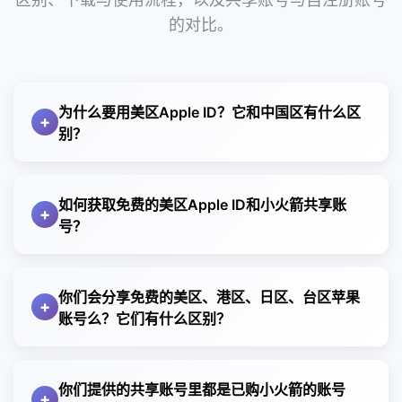
的对比。
为什么要用美区Apple ID？它和中国区有什么区
+
别？
使用美区Apple ID的核心原因，在于不同地区 App
Store 的应用上架政策和内容生态存在明显差异。
如何获取免费的美区Apple ID和小火箭共享账
+
相比中国区，美区 App Store 的审核限制相对宽松，
号？
应用种类更加完整，许多国际主流应用会优先或仅在
获取免费美区苹果ID和小火箭共享账号有两种主要方
美区上架。例如，小火箭（Shadowrocket）、
式，推荐优先选择安全可靠的方法。 自行注册美区或
Telegram（电报）、X（原 Twitter）、Facebook 等
你们会分享免费的美区、港区、日区、台区苹果
+
海外苹果ID（最推荐）：
账号么？它们有什么区别？
科学上网工具和海外社交应用，在中国区往往无法搜
无需付费，完全免费且账号独享，安全性最高。本站
索或直接下载。
会，我们网站，不光有美区。还有其它很多国家。包
提供2026年最新图文+视频精品教程，手把手教你避
此外，美区Apple ID通常能第一时间获取海外新应
括但不限于美区、港区、日区、台区、韩区、俄区
坑注册，操作简单，几分钟即可完成。
你们提供的共享账号里都是已购小火箭的账号
用、新功能更新以及完整版本的服务体验，不会出现
+