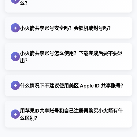
等。
么？
教程链接：
“阉割版”或功能受限的问题。对于有跨境学习、外贸、
美区、港区、日区、台区等不同地区的苹果账号，主
https://fanqiangnan.com/blog/posts/fdbd5d40.html
技术研究或长期使用海外服务需求的用户来说，美区
本站提供的账号均来源于海外社区志愿者募集，账号
要区别体现在 App Store 的应用上架政策、内容审核
使用本站提供的共享账号：
账号的实用性和自由度更高。
性质属于共享性质，因此无法保证每一个账号登录时
尺度以及应用生态完整度上。由于各地区法律和监管
+
如果你想快速上手，本站免费提供美区Apple ID共享
小火箭共享账号安全吗？会锁机或封号吗？
需要注意的是，美区Apple ID与中国区账号在付费方
都显示为已购小火箭。
要求不同，同一款应用在不同区服的可见性和功能可
账号（已购小火箭账号），以及稳定纯净的小火箭
式、订阅内容和本地化服务上也有所不同，用户可根
一般来说，如果一个账号已经显示小火箭应用的标
使用小火箭共享账号本身是相对安全的，它只是用于
能存在明显差异。
VPN。直接登录即可使用，无需自己注册。
据自身需求合理选择或搭配使用。
志，就说明这是一个已购小火箭的共享账号，可以直
从 App Store 下载小火箭（Shadowrocket），并不
以美区苹果账号为例，应用生态最为完整，许多国际
共享账号页面：
小火箭共享账号怎么使用？下载完成后要不要退
+
接用于下载和使用；但如果没有显示标志，也不能完
涉及设备越狱或系统层面的风险。正常情况下，不会
主流应用和工具类软件会优先在美区上架，更新速度
出？
https://fanqiangnan.com/appleid.html
全说明账号没有购买过小火箭。有时候，志愿者在提
出现所谓“锁机”的问题，Apple 也不会因为下载应用而
也最快。港区和台区在内容限制上相对宽松，部分在
注意：共享账号多人共用，可能存在速度波动或偶尔
操作时，一定要进入 苹果商店（App Store） 登录共
交账号时可能忘记登录 App Store 或未更新应用信
封禁设备。
中国区无法下载的应用，在这两个地区仍可正常获
维护，建议仅作为临时过渡。长期使用仍推荐自行注
享账号，绝对不要在 iCloud 中登录。iCloud 登录涉
息，导致标志暂时不显示。
但需要注意几点：
取，但应用数量和更新节奏略逊于美区。日区则以本
+
什么情况下不建议使用美区 Apple ID 共享账号？
册海外苹果ID，以确保隐私和稳定性。整个过程不涉
及设备绑定、云同步和账号安全验证，使用共享账号
在账号募集和整理过程中，我们已经明确要求：共享
第一，小火箭共享账号仅用于登录 App Store 下载，
土应用和游戏资源丰富著称，对日系用户和游戏玩家
及任何付费，安全可靠。
登录 iCloud，存在被锁定、被挤下线甚至触发风控的
账号必须是用于小火箭下载的，确保下载行为的合法
虽然美区 Apple ID 共享账号方便快捷，但并非在所有
下载完成后应立即退出，切勿长期登录或开启
更友好。
风险，这是新手最容易犯的错误之一。
性和安全性。因此，用户可以放心使用，但在使用时
情况下都适合使用。首先，如果你需要长期使用某款
iCloud；
用苹果ID共享账号和自己注册再购买小火箭有什
+
在 App Store 登录完成后，搜索并下载你想要的软件
仍建议严格遵循共享账号的使用规范——仅在 App
应用，或计划绑定 iCloud、Apple Music、订阅服务
第二，不要在共享账号中绑定个人手机号、邮箱或付
么区别？
即可。下载完成后务必第一时间退出共享账号，再切
Store 登录下载应用，下载完成立即退出，以保障账号
等个人信息，共享账号并不适合。因为多人共用同一
款信息；
苹果ID共享账号和自己注册的主要区别在于所有权、
换回你自己的账号。下载好的应用不会因为退出账号
安全和个人设备安全。
账号，容易导致频繁登录验证、被挤下线，甚至触发
第三，避免频繁在多台设备反复登录同一个账号，以